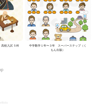
！高校入試 ５科
中学数学１年〜３年　スーパーステップ（く
もん出版）
op
tfolio