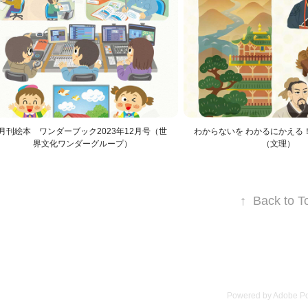
月刊絵本　ワンダーブック2023年12月号（世
わからないを わかるにかえる
界文化ワンダーグループ）
（文理）
↑
Back to T
Powered by
Adobe Por