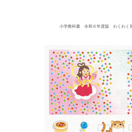
小学教科書　令和６年度版　わくわく