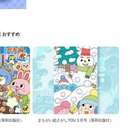
KE｜おすすめ
（英和出版社）
まちがい絵さがしYOU３月号（英和出版社）